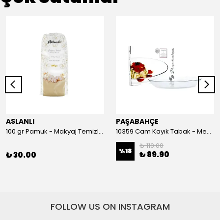
ASLANLI
PAŞABAHÇE
100 gr Pamuk - Makyaj Temizleme ve Bebek Bakımı İçin Hassas Saf Pamuk
10359 Cam Kayık Tabak - Meze, Salata ve Balık Servis Tabağı (26 cm)
₺ 110.00
%
18
₺ 89.90
₺ 30.00
FOLLOW US ON INSTAGRAM