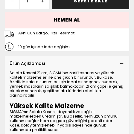
SEPETE EKLE
HEMEN AL
Aynı Gün Kargo, Hızlı Teslimat.
10 gün içinde iade değişim
Ürün Açıklaması
Salata Kasesi 21 cm, SIGMA’nın zarif tasarımı ve yüksek
kaliteli malzemeleri ile öne çıkan bir üründür. Bu kase,
özellikle salata sunumları için ideal bir seçenek sunarak,
yemek masalarınıza şıklık katmaktadır. 21 cm çapı ile geniş
bir alan sunarak, çeşitli salata türlerini rahatlıkla
barındırabilir.
Yüksek Kalite Malzeme
SIGMA’nın Salata Kasesi, dayanıklı ve sağlıklı
malzemelerden üretilmiştir. Bu özellik, hem uzun ömürlü
kullanım sağlar hem de gıda güvenliğini garanti eder.
Kase, kolay temizlenebilir yapısı sayesinde günlük
kullanımda pratiklik sunar.