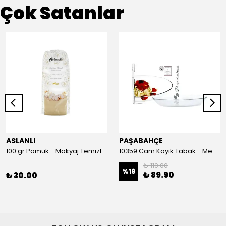
Çok Satanlar
ASLANLI
PAŞABAHÇE
100 gr Pamuk - Makyaj Temizleme ve Bebek Bakımı İçin Hassas Saf Pamuk
10359 Cam Kayık Tabak - Meze, Salata ve Balık Servis Tabağı (26 cm)
₺ 110.00
%
18
₺ 89.90
₺ 30.00