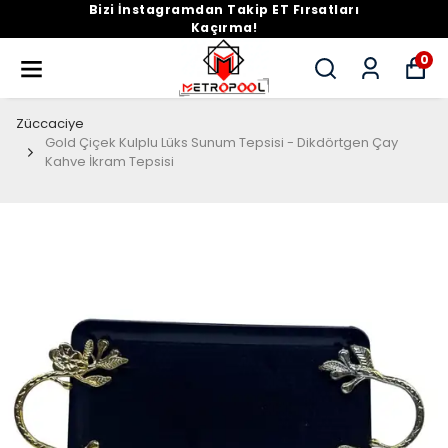
Bizi İnstagramdan Takip ET Fırsatları
Kaçırma!
0
Züccaciye
Gold Çiçek Kulplu Lüks Sunum Tepsisi - Dikdörtgen Çay
Kahve İkram Tepsisi