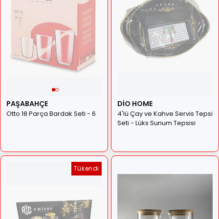
PAŞABAHÇE
DİO HOME
Otto 18 Parça Bardak Seti - 6
4'lü Çay ve Kahve Servis Tepsi
Kişilik Lüks Su ve Meşrubat
Seti - Lüks Sunum Tepsisi
Bardağı Takımı
Takımı
Tükendi