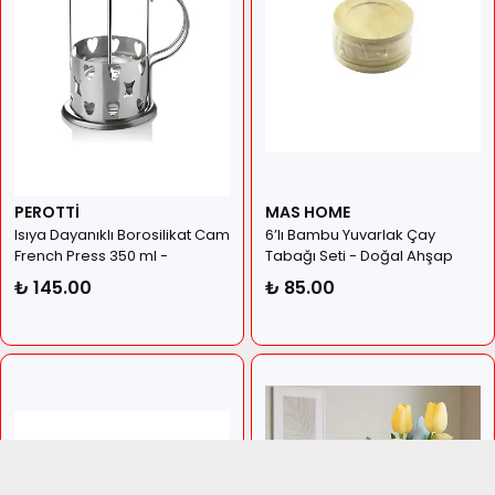
PEROTTİ
MAS HOME
Isıya Dayanıklı Borosilikat Cam
6’lı Bambu Yuvarlak Çay
French Press 350 ml -
Tabağı Seti - Doğal Ahşap
Paslanmaz Çelik
Sunum Tabakları ve Altlığı
₺ 145.00
₺ 85.00