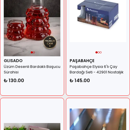
GLISADO
PAŞABAHÇE
Üzüm Desenli Bardaklı Başucu
Paşabahçe Elysia 6'lı Çay
Sürahisi
Bardağı Seti - 42901 Nostaljik
Kristal Kesim Çay Takımı
₺ 130.00
₺ 145.00