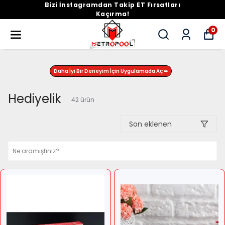
Bizi İnstagramdan Takip ET Fırsatları
Kaçırma!
0
Daha İyi Bir Deneyim İçin Uygulamada Aç ➥
Hediyelik
42
ürün
Son eklenen