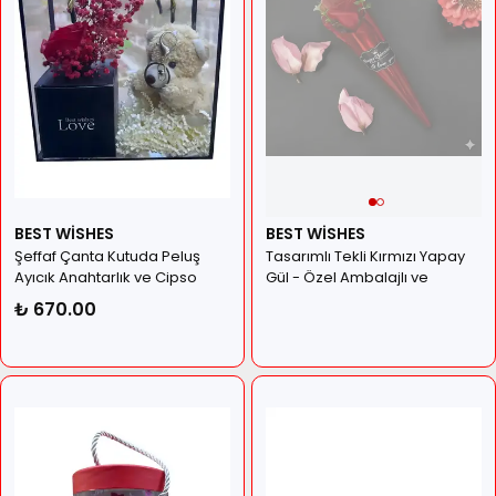
BEST WİSHES
BEST WİSHES
Şeffaf Çanta Kutuda Peluş
Tasarımlı Tekli Kırmızı Yapay
Ayıcık Anahtarlık ve Cipso
Gül - Özel Ambalajlı ve
Tasarımlı Kırmızı Gül Hediye
Kurdeleli
₺ 670.00
Seti