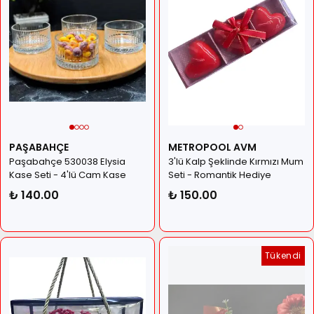
PAŞABAHÇE
METROPOOL AVM
Paşabahçe 530038 Elysia
3'lü Kalp Şeklinde Kırmızı Mum
Kase Seti - 4'lü Cam Kase
Seti - Romantik Hediye
Paketinde Dekoratif Mum
₺ 140.00
₺ 150.00
Tükendi