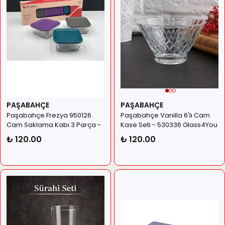
PAŞABAHÇE
PAŞABAHÇE
Paşabahçe Frezya 950126
Paşabahçe Vanilla 6'lı Cam
Cam Saklama Kabı 3 Parça -
Kase Seti - 530336 Glass4You
Renkli Kapaklı Set
Çok Amaçlı Çerezlik ve Sosluk
₺ 120.00
₺ 120.00
Takımı