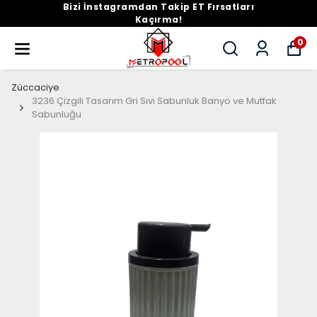
Bizi İnstagramdan Takip ET Fırsatları
Kaçırma!
0
Züccaciye
3236 Çizgili Tasarım Gri Sıvı Sabunluk Banyo ve Mutfak
Sabunluğu