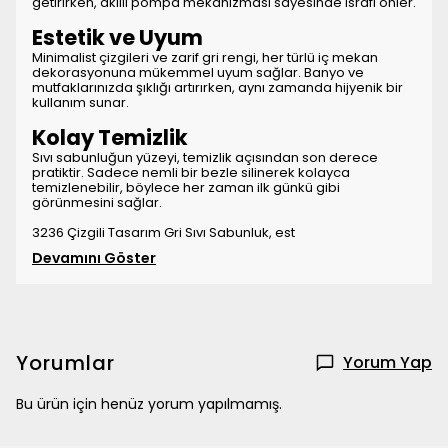
getirirken, akıllı pompa mekanizması sayesinde israfı önler.
Estetik ve Uyum
Minimalist çizgileri ve zarif gri rengi, her türlü iç mekan
dekorasyonuna mükemmel uyum sağlar. Banyo ve
mutfaklarınızda şıklığı artırırken, aynı zamanda hijyenik bir
kullanım sunar.
Kolay Temizlik
Sıvı sabunluğun yüzeyi, temizlik açısından son derece
pratiktir. Sadece nemli bir bezle silinerek kolayca
temizlenebilir, böylece her zaman ilk günkü gibi
görünmesini sağlar.
3236 Çizgili Tasarım Gri Sıvı Sabunluk, est
Devamını Göster
Yorumlar
Yorum Yap
Bu ürün için henüz yorum yapılmamış.