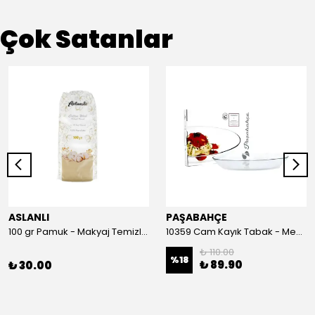
Çok Satanlar
ASLANLI
PAŞABAHÇE
100 gr Pamuk - Makyaj Temizleme ve Bebek Bakımı İçin Hassas Saf Pamuk
10359 Cam Kayık Tabak - Meze, Salata ve Balık Servis Tabağı (26 cm)
₺ 110.00
%
18
₺ 89.90
₺ 30.00