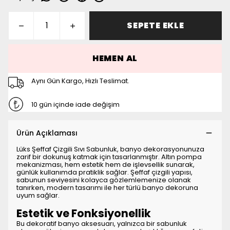
SEPETE EKLE
HEMEN AL
Aynı Gün Kargo, Hızlı Teslimat.
10 gün içinde iade değişim
Ürün Açıklaması
Lüks Şeffaf Çizgili Sıvı Sabunluk, banyo dekorasyonunuza
zarif bir dokunuş katmak için tasarlanmıştır. Altın pompa
mekanizması, hem estetik hem de işlevsellik sunarak,
günlük kullanımda pratiklik sağlar. Şeffaf çizgili yapısı,
sabunun seviyesini kolayca gözlemlemenize olanak
tanırken, modern tasarımı ile her türlü banyo dekoruna
uyum sağlar.
Estetik ve Fonksiyonellik
Bu dekoratif banyo aksesuarı, yalnızca bir sabunluk