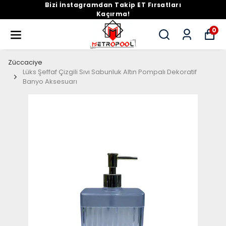
Bizi İnstagramdan Takip ET Fırsatları
Kaçırma!
0
Züccaciye
Lüks Şeffaf Çizgili Sıvı Sabunluk Altın Pompalı Dekoratif
Banyo Aksesuarı