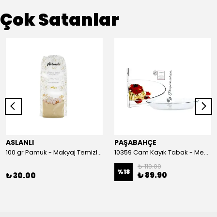
Çok Satanlar
ASLANLI
PAŞABAHÇE
100 gr Pamuk - Makyaj Temizleme ve Bebek Bakımı İçin Hassas Saf Pamuk
10359 Cam Kayık Tabak - Meze, Salata ve Balık Servis Tabağı (26 cm)
₺ 110.00
%
18
₺ 89.90
₺ 30.00