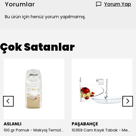
Yorumlar
Yorum Yap
Bu ürün için henüz yorum yapılmamış.
Çok Satanlar
ASLANLI
PAŞABAHÇE
100 gr Pamuk - Makyaj Temizleme ve Bebek Bakımı İçin Hassas Saf Pamuk
10359 Cam Kayık Tabak - Meze, Salata ve Balık Servis Tabağı (26 cm)