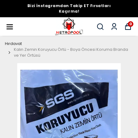
Bizi İnstagramdan Takip ET Fırsatları
Kaçırma!
0
Hırdavat
Kalın Zemin Koruyucu Örtü - Boya Öncesi Koruma Branda
ve Yer Örtüsü