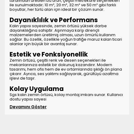
tarafından üretilen bu ürün, çeşitli metrekare seçenekleri
ile sunulmaktadır; 10 m², 20 m², 32 m² ve 50 m² gibi farklı
boyutlar, her türlü alan için ideal bir çözüm sunar.
Dayanıklılık ve Performans
Kalın yapısı sayesinde, zemin örtüsü yüksek darbe
dayanıklılığına sahiptir. Aşınmaya karşı dirençli
malzemelerden üretilmiş olması, uzun ömürlü kullanım
sağlar. Bu özellik, özellikle yoğun trafiğe maruz kalan ticari
alanlar için büyük bir avantaj sunar.
Estetik ve Fonksiyonellik
Zemin örtüsü, çeşitli renk ve desen seçenekleri ile
mekanlarınıza estetik bir dokunuş kazandırır. Modern
tasarımı, hem ofis hem de ev ortamlarında şıklığı ön plana
çıkarır. Ayrıca, ses yalıtımı sağlayarak, gürültüyü azaltma
işlevi de taşır.
Kolay Uygulama
Sgs kalın zemin örtüsü, kolay montaj imkanı sunar. Kullanıcı
dostu yapısı sayesi
Devamını Göster