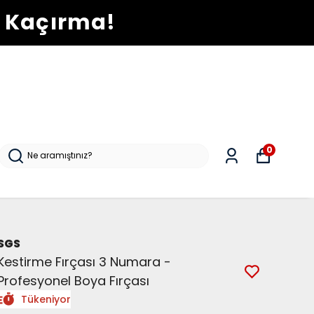
ı Kaçırma!
0
SGS
Kestirme Fırçası 3 Numara -
Profesyonel Boya Fırçası
Tükeniyor