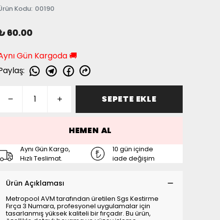
Ürün Kodu
:
00190
₺ 60.00
Aynı Gün Kargoda 🚚
Paylaş
:
SEPETE EKLE
HEMEN AL
Aynı Gün Kargo,
10 gün içinde
Hızlı Teslimat.
iade değişim
Ürün Açıklaması
Metropool AVM tarafından üretilen Sgs Kestirme
Fırça 3 Numara, profesyonel uygulamalar için
tasarlanmış yüksek kaliteli bir fırçadır. Bu ürün,