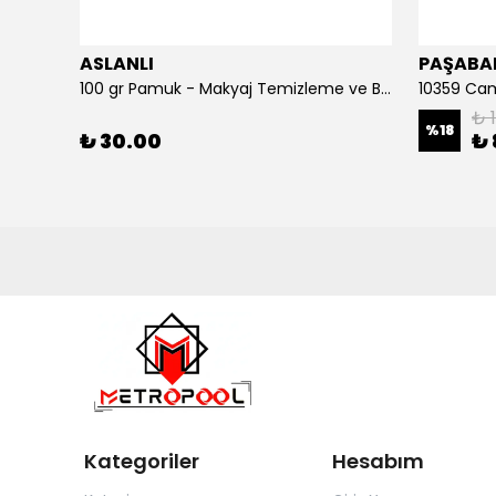
ASLANLI
PAŞABA
125 ml Aseton - Hızlı Oje Temizleyici ve Tırnak Bakım Solüsyonu
100 gr Pamuk - Makyaj Temizleme ve Bebek Bakımı İçin Hassas Saf Pamuk
₺ 
%
18
₺ 30.00
₺ 
Kategoriler
Hesabım