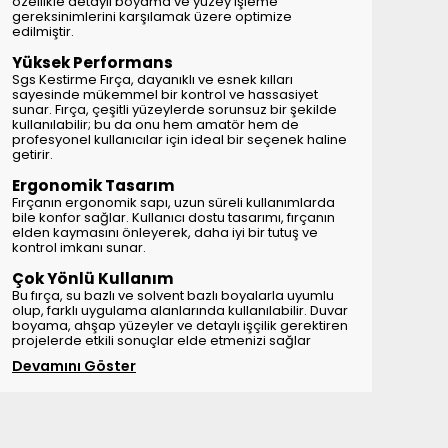
özellikle detaylı boyama ve yüzey işleme
gereksinimlerini karşılamak üzere optimize
edilmiştir.
Yüksek Performans
Sgs Kestirme Fırça, dayanıklı ve esnek kılları
sayesinde mükemmel bir kontrol ve hassasiyet
sunar. Fırça, çeşitli yüzeylerde sorunsuz bir şekilde
kullanılabilir; bu da onu hem amatör hem de
profesyonel kullanıcılar için ideal bir seçenek haline
getirir.
Ergonomik Tasarım
Fırçanın ergonomik sapı, uzun süreli kullanımlarda
bile konfor sağlar. Kullanıcı dostu tasarımı, fırçanın
elden kaymasını önleyerek, daha iyi bir tutuş ve
kontrol imkanı sunar.
Çok Yönlü Kullanım
Bu fırça, su bazlı ve solvent bazlı boyalarla uyumlu
olup, farklı uygulama alanlarında kullanılabilir. Duvar
boyama, ahşap yüzeyler ve detaylı işçilik gerektiren
projelerde etkili sonuçlar elde etmenizi sağlar
Devamını Göster