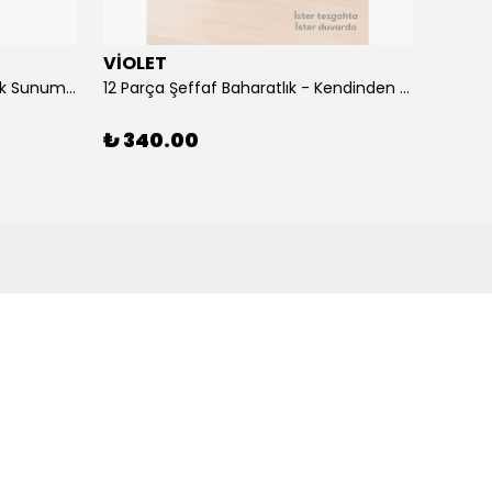
VİOLET
FATİ
12 Parça Lüks Çerez Takımı - Şık Sunum ve Atıştırmalık Seti
12 Parça Şeffaf Baharatlık - Kendinden Kaşıklı ve Standlı Baharat Takımı
₺ 340.00
₺ 85