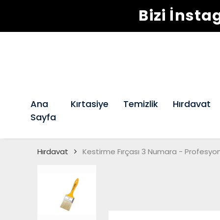
Bizi İnst
Ana
Kırtasiye
Temizlik
Hırdavat
Sayfa
Hırdavat
Kestirme Fırçası 3 Numara - Profesyon