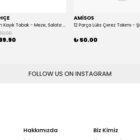
HÇE
AMİSOS
10359 Cam Kayık Tabak - Meze, Salata ve Balık Servis Tabağı (26 cm)
110.00
89.90
₺ 50.00
FOLLOW US ON INSTAGRAM
Hakkımızda
Biz Kimiz