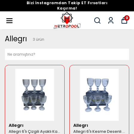
Bizi İnstagramdan Takip ET Fırsatları
Kaçırma!
0
Allegrı
3
ürün
Allegrı
Allegrı
Allegri 6'lı Çizgili Ayaklı Kadeh Seti
Allegri 6'lı Kesme Desenli Ayaklı Kadeh Seti